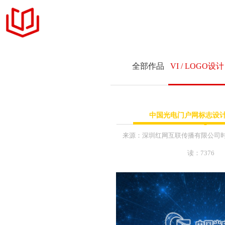
官网定制
全部作品
VI / LOGO设计
设计案例
+ 商务品牌官网定制
服务项目
网站与新媒体
课件
中国光电门户网标志设
+ 响应式网站交互设
MFCMS建站
+ 展示型企业网站设
来源：
深圳红网互联传播有限公司
+ 企业网站升级和改
读：7376
关于我们
+ LOGO标识 & 平
+ 公众号内容维护运
联系我们
+ 互联网营销年度推
+ 网络主题活动执行