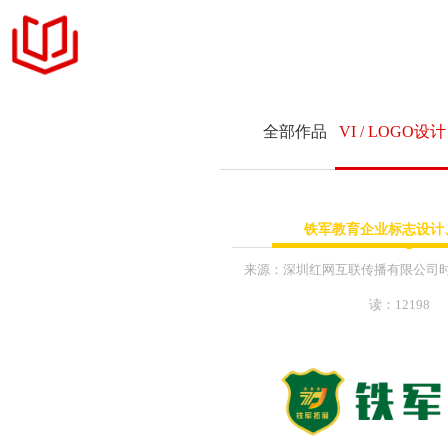
官网定制
全部作品
VI / LOGO设计
设计案例
+ 商务品牌官网定制
服务项目
网站与新媒体
课件
铁军教育企业标志设计
+ 响应式网站交互设
MFCMS建站
+ 展示型企业网站设
来源：
深圳红网互联传播有限公司
+ 企业网站升级和改
读：12198
关于我们
+ LOGO标识 & 平
+ 公众号内容维护运
联系我们
+ 互联网营销年度推
+ 网络主题活动执行