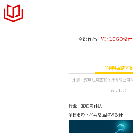
官网定制
全部作品
VI / LOGO设计
设计案例
+ 商务品牌官网定制
服务项目
网站与新媒体
课件
86网络品牌VI
+ 响应式网站交互设
MFCMS建站
+ 展示型企业网站设
来源：
深圳红网互联传播有限公司
+ 企业网站升级和改
读：1071
关于我们
+ LOGO标识 & 平
行业：互联网科技
+ 公众号内容维护运
联系我们
项目名称：86网络品牌VI设计
+ 互联网营销年度推
+ 网络主题活动执行