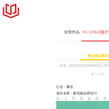
官网定制
全部作品
VI / LOGO设计
设计案例
+ 商务品牌官网定制
服务项目
网站与新媒体
课件
醉花椒品牌设
+ 响应式网站交互设
MFCMS建站
+ 展示型企业网站设
来源：
深圳红网互联传播有限公司
+ 企业网站升级和改
读：1156
关于我们
+ LOGO标识 & 平
行业：餐饮
+ 公众号内容维护运
联系我们
项目名称：醉花椒品牌设计
+ 互联网营销年度推
以上作品版权
+ 网络主题活动执行