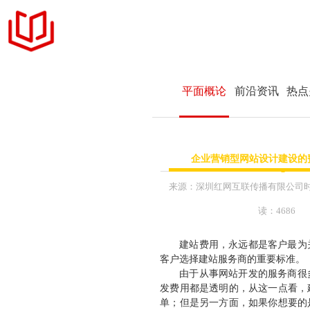
官网定制
平面概论
前沿资讯
热点
设计案例
+ 商务品牌官网定制
服务项目
企业营销型网站设计建设的
+ 响应式网站交互设
MFCMS建站
+ 展示型企业网站设
来源：
深圳红网互联传播有限公司
+ 企业网站升级和改
读：4686
关于我们
+ LOGO标识 & 平
建站费用，永远都是客户最为
+ 公众号内容维护运
联系我们
客户选择建站服务商的重要标准。
+ 互联网营销年度推
由于从事网站开发的服务商很
发费用都是透明的，从这一点看，
+ 网络主题活动执行
单；但是另一方面，如果你想要的