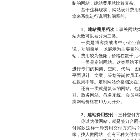
制的网站，建站费用就比较复杂。
基于这样现状，网站设计费用
官网定制
设计案例
服务项目
MFCMS建站
关于
拿来系统进行说明和阐释的。
1、建站费用档次：
事关网站
站大致可以被分为三类。
一类是博客类或者中小企业
说，功能简单，以展示为主要目的
传统市场竞争激烈，互联网上仍潜藏着勃勃商机！
站，费用较为低廉，价格在数千元
一类是定制网站。这类网站不
开拓广阔的互联网空间，您需要的是一个 “智慧团队”
进行专门的构架、空间、代码、图
平面设计、文案、策划等岗位员工
让我们一起来创造更大的奇迹！
在数周不等。定制网站价格档次在1
还有一类就是复杂的网站。包
群、政务网站、教务系统、会员网
类网站价格在10万元开外。
2、建站费用交付：
三种交付
你以为做网站，就是签订合同-
付尾款这样一种费用交付方式吗？
家，找人做网站，会有三种支付方