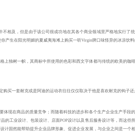
马牛不相及，但是由于该公司很成功地在其各个商业领域里严格地实行了统
你产生在阳光明媚的夏威夷海滩上购买一听Virgin牌口味怪异的冰凉饮
I设计风格上独树一帜，其商标中所使用的色彩和西文字体都与传统的欧美的咖
决定购买一套耐克或是阿迪的运动衣往往仅仅取决于他是喜欢耐克的钩子还
要体现在商品的质量竞争；而随着科技的进步和各个生产企业生产手段
产品的工业设计、包装设计、店面POP设计以及售后服务设计等，而这些
VI设计固然能帮助提升企业品牌形象、促进企业发展，与企业之间是一个