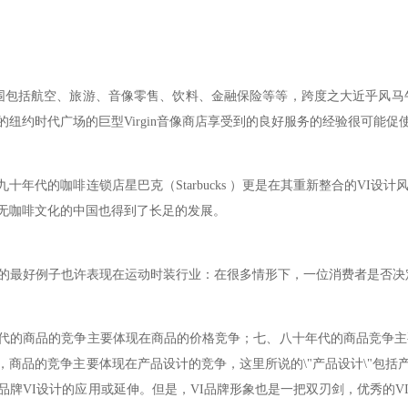
业务范围包括航空、旅游、音像零售、饮料、金融保险等等，跨度之大近乎风
纽约时代广场的巨型Virgin音像商店享受到的良好服务的经验很可能促使
十年代的咖啡连锁店星巴克（Starbucks ）更是在其重新整合的V
无咖啡文化的中国也得到了长足的发展。
用的最好例子也许表现在运动时装行业：在很多情形下，一位消费者是否
代的商品的竞争主要体现在商品的价格竞争；七、八十年代的商品竞争主
，商品的竞争主要体现在产品设计的竞争，这里所说的\"产品设计\"包括
是品牌VI设计的应用或延伸。但是，VI品牌形象也是一把双刃剑，优秀的