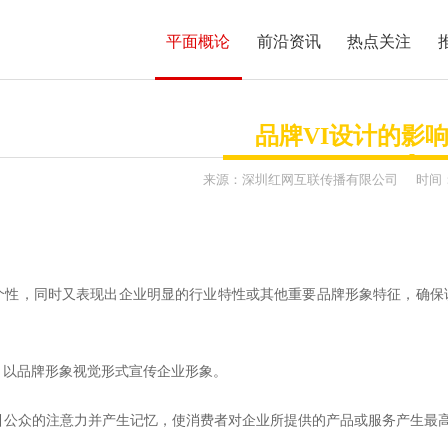
平面概论
前沿资讯
热点关注
品牌VI设计的影响
来源：
深圳红网互联传播有限公司
时间
服务项目
MFCMS建站
个性，同时又表现出企业明显的行业特性或其他重要品牌形象特征，确保
传统市场竞争激烈，互联网上
，以品牌形象视觉形式宣传企业形象。
开拓广阔的互联网空间，您需要
让我们一起来创造更大的奇迹
吸引公众的注意力并产生记忆，使消费者对企业所提供的产品或服务产生最