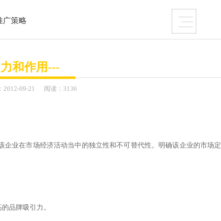
+ 互联网营销年度推广
推广策略
+ 网络主题活动执行
力和作用---
：
2012-
09-21
阅读：3136
关于我们
联系我们
该企业在市场经济活动当中的独立性和不可替代性。明确该企业的市场
仍潜藏着勃勃商机！
的是一个 “智慧团队”
！
高的品牌吸引力。