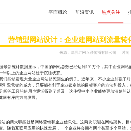
平面概论
前沿资讯
热点关注
营销型网站设计：企业建网站到流量转
来源：
深圳红网互联传播有限公司
时间
最新统计数据显示，中国的网站总数已经达到191万个，其中企业网站的
一半以上的企业网站处于沉睡状态。
我们能够发现大量企业网站起死回生的例子。近年来，不少企业加强了对
服务项目
MFCMS建站
索引擎营销的威力，只要能有利于企业锁定他的目标客户的方法和投入，
分析等工具的使用也逐渐得到了普及，这使得中小企业能够更加清楚的认
传统市场竞争激烈，互联网上
健康有序的方向发展。
开拓广阔的互联网空间，您需要
让我们一起来创造更大的奇迹
网站的两大职能就是网络营销和企业信息化。这两块职能在网站架构、目
变。随着互联网应用的快速发展，一个企业将会拥有两个甚至多个网站，