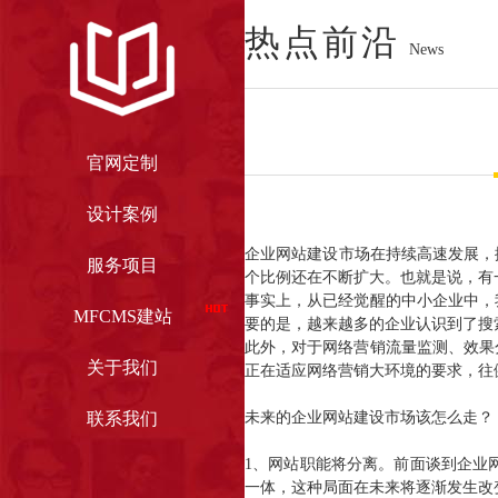
热点前沿
News
官网定制
设计案例
企业网站建设市场在持续高速发展，据
服务项目
个比例还在不断扩大。也就是说，有
事实上，从已经觉醒的中小企业中，
官网定制
设计案例
MFCMS建站
要的是，越来越多的企业认识到了搜
此外，对于网络营销流量监测、效果
关于我们
正在适应网络营销大环境的要求，往
联系我们
未来的企业网站建设市场该怎么走？
1、网站职能将分离。前面谈到企业
一体，这种局面在未来将逐渐发生改