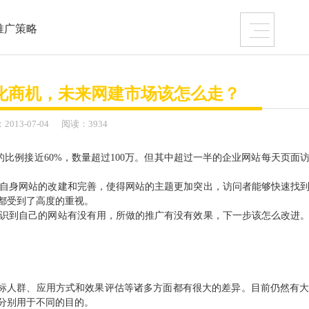
+ 互联网营销年度推广
推广策略
+ 网络主题活动执行
化商机，未来网建市场该怎么走？
：
2013-
07-04
阅读：3934
比例接近60%，数量超过100万。但其中超过一半的企业网站每天页面访
自身网站的改建和完善，使得网站的主题更加突出，访问者能够快速找
关于我们
联系我们
都受到了高度的重视。
识到自己的网站有没有用，所做的推广有没有效果，下一步该怎么改进
仍潜藏着勃勃商机！
的是一个 “智慧团队”
！
标人群、应用方式和效果评估等诸多方面都有很大的差异。目前仍然有
分别用于不同的目的。