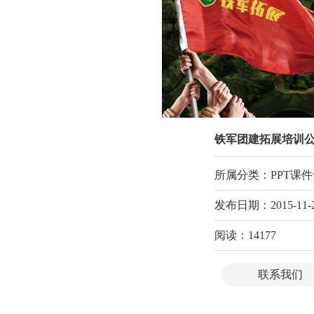
官网定制
设计案例
服务项目
MFCMS建站
关于
传统市场竞争激烈，互联网上仍潜藏着勃勃商机！
铁军团建拓展培训公司官网
开拓广阔的互联网空间，您需要的是一个 “智慧团队”
所属分类：PPT课件设
让我们一起来创造更大的奇迹！
训、代理服务
发布日期：
2015-
11-
阅读：14177
联系我们