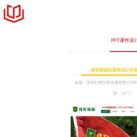
官网定制
PPT课件设
设计案例
+ 商务品牌官网定制
服务项目
铁军团建拓展培训公司
+ 响应式网站交互设
MFCMS建站
+ 展示型企业网站设
来源：
深圳红网互联传播有限公司
+ 企业网站升级和改
读：14177
关于我们
+ LOGO标识 & 平
+ 公众号内容维护运
联系我们
+ 互联网营销年度推
+ 网络主题活动执行