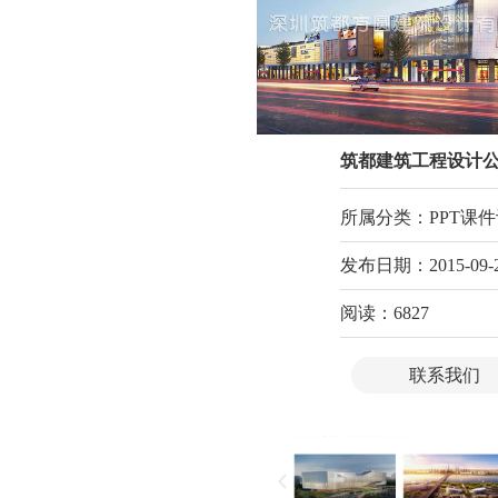
官网定制
设计案例
服务项目
MFCMS建站
关于
筑都建筑工程设计公司官网
传统市场竞争激烈，互联网上仍潜藏着勃勃商机！
所属分类：PPT课件设
开拓广阔的互联网空间，您需要的是一个 “智慧团队”
计、品牌营销
发布日期：
2015-
09-
让我们一起来创造更大的奇迹！
阅读：6827
联系我们