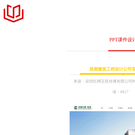
官网定制
PPT课件设
设计案例
+ 商务品牌官网定制
服务项目
筑都建筑工程设计公司
+ 响应式网站交互设
MFCMS建站
+ 展示型企业网站设
来源：
深圳红网互联传播有限公司
+ 企业网站升级和改
读：6827
关于我们
+ LOGO标识 & 平
+ 公众号内容维护运
联系我们
+ 互联网营销年度推
+ 网络主题活动执行